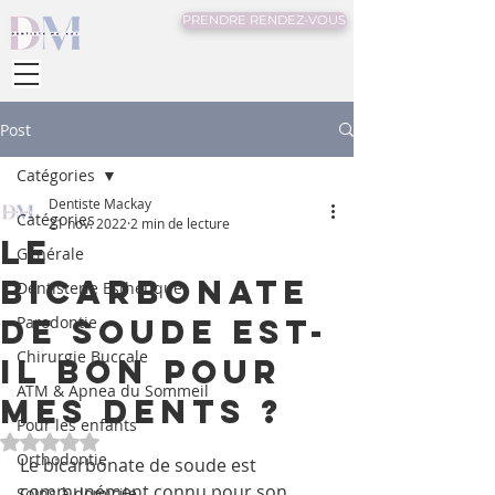
PRENDRE RENDEZ-VOUS
Post
Catégories
Dentiste Mackay
Catégories
21 nov. 2022
2 min de lecture
Le
Générale
bicarbonate
Dentisterie Esthétique
de soude est-
Parodontie
Chirurgie Buccale
il bon pour
ATM & Apnea du Sommeil
mes dents ?
Pour les enfants
Noté NaN étoiles sur 5.
Orthodontie
Le bicarbonate de soude est 
communément connu pour son 
Soins à domicile