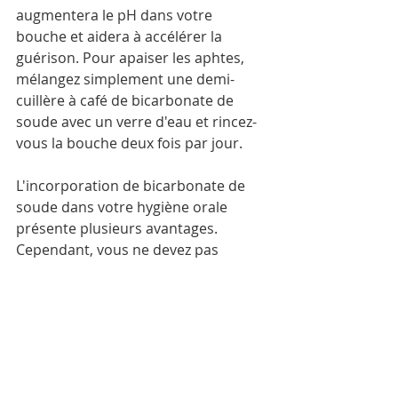
augmentera le pH dans votre 
bouche et aidera à accélérer la 
guérison. Pour apaiser les aphtes, 
mélangez simplement une demi-
cuillère à café de bicarbonate de 
soude avec un verre d'eau et rincez-
vous la bouche deux fois par jour.
L'incorporation de bicarbonate de 
soude dans votre hygiène orale 
présente plusieurs avantages. 
Cependant, vous ne devez pas 
remplacer le dentifrice par du 
bicarbonate de soude, car le 
dentifrice contient du fluor, essentiel 
pour prévenir la carie dentaire. 
dentiste centre-ville montreal
dentiste montreal
nettoyage dentaire