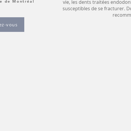
le de Montréal
vie, les dents traitées endodon
susceptibles de se fracturer. 
recomm
ez-vous