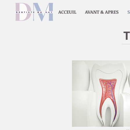
ACCEUIL
AVANT & APRES
S