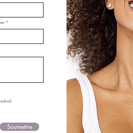
one
endredi
Soumettre