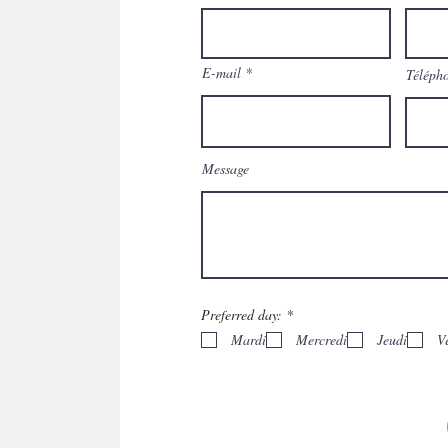
E-mail
Téléph
Message
O
Preferred day:
*
b
Mardi
Mercredi
Jeudi
V
l
i
g
a
t
o
i
r