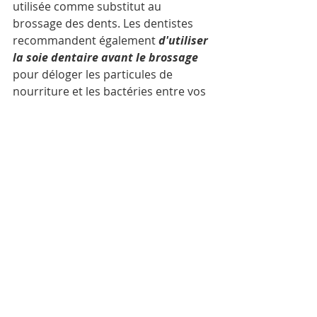
utilisée comme substitut au 
brossage des dents. Les dentistes 
recommandent également 
d'utiliser 
la soie dentaire avant le brossage
pour déloger les particules de 
nourriture et les bactéries entre vos 
dents avant de les retirer avec votre 
brosse à dents. À la pharmacie, vous 
pouvez trouver plusieurs types de fil 
dentaire, tels que du fil ciré et non 
ciré, des hydropulseurs à air, des 
hydropulseurs et du super fil 
dentaire. Il n'y a pas de bonne ou de 
mauvaise option, trouvez le type qui 
vous convient le mieux.
Gardez à l'esprit que l'hygiène bucco-
dentaire est essentielle à votre 
routine d'hygiène quotidienne. La 