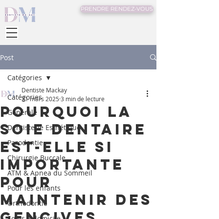
PRENDRE RENDEZ-VOUS
Post
Catégories
Dentiste Mackay
Catégories
31 mars 2025
3 min de lecture
Pourquoi la
Générale
soie dentaire
Dentisterie Esthétique
est-elle si
Parodontie
Chirurgie Buccale
importante
ATM & Apnea du Sommeil
pour
Pour les enfants
maintenir des
Orthodontie
gencives
Soins à domicile