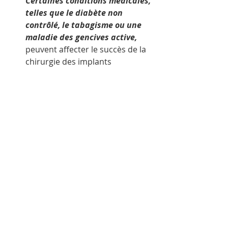
Certaines conditions médicales, 
telles que le diabète non 
contrôlé, le tabagisme ou une 
maladie des gencives active,
peuvent affecter le succès de la 
chirurgie des implants 
dentaires. De plus, les 
personnes ayant une densité 
osseuse insuffisante peuvent 
nécessiter des procédures 
supplémentaires, comme une 
greffe osseuse ou une élévation 
du sinus, pour assurer la 
stabilité de l'implant.
Les implants dentaires offrent de 
nombreux avantages par rapport 
aux options traditionnelles de 
remplacement de dents. Grâce à 
leur apparence naturelle, à leur 