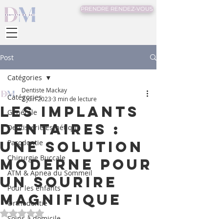
PRENDRE RENDEZ-VOUS
Post
Catégories
Dentiste Mackay
Catégories
2 juin 2023
3 min de lecture
Les implants
Générale
dentaires :
Dentisterie Esthétique
Une solution
Parodontie
Chirurgie Buccale
moderne pour
ATM & Apnea du Sommeil
un sourire
Pour les enfants
magnifique
Orthodontie
Noté NaN étoiles sur 5.
Soins à domicile