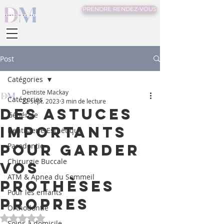
PRENDRE RENDEZ-VOUS
Post
Catégories
Dentiste Mackay
Catégories
22 sept. 2023
3 min de lecture
Des astuces
Générale
importants
Dentisterie Esthétique
pour garder
Parodontie
Chirurgie Buccale
vos
ATM & Apnea du Sommeil
prothèses
Pour les enfants
propres
Orthodontie
Noté NaN étoiles sur 5.
Soins à domicile