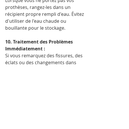
Lorsque vous ne portez pas vos 
prothèses, rangez-les dans un 
récipient propre rempli d'eau. Évitez 
d'utiliser de l'eau chaude ou 
bouillante pour le stockage.
10. Traitement des Problèmes 
Immédiatement :
Si vous remarquez des fissures, des 
éclats ou des changements dans 
l'ajustement de vos prothèses, 
consultez immédiatement votre 
dentiste. Reporter les réparations 
peut entraîner d'autres problèmes 
et de l'inconfort.
11. Soyez Prudent avec les Adhésifs 
:
Si vous utilisez des adhésifs pour 