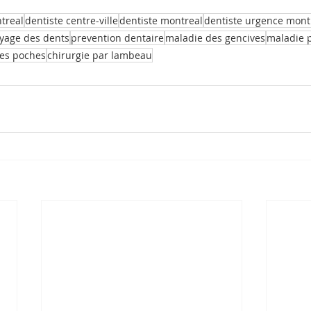
ntreal
dentiste centre-ville
dentiste montreal
dentiste urgence mont
yage des dents
prevention dentaire
maladie des gencives
maladie 
des poches
chirurgie par lambeau