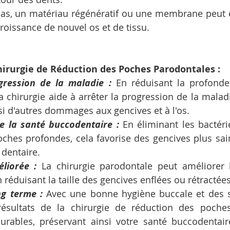
cas, un matériau régénératif ou une membrane peut ê
roissance de nouvel os et de tissu.
hirurgie de Réduction des Poches Parodontales :
gression de la maladie : 
En réduisant la profonde
a chirurgie aide à arrêter la progression de la malad
i d'autres dommages aux gencives et à l'os.
e la santé buccodentaire :
 En éliminant les bactéri
ches profondes, cela favorise des gencives plus saine
 dentaire.
liorée :
 La chirurgie parodontale peut améliorer 
 réduisant la taille des gencives enflées ou rétractées
ng terme : 
Avec une bonne hygiène buccale et des s
 résultats de la chirurgie de réduction des poches
urables, préservant ainsi votre santé buccodentair