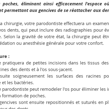
poches, éliminant ainsi efficacement l'espace où 
 et permettant aux gencives de se réattacher aux den
 la chirurgie, votre parodontiste effectuera un examen
vos dents, qui peut inclure des radiographies pour éva
 Selon la gravité de votre état, la chirurgie peut êtr
sédation ou anesthésie générale pour votre confort.
ure :
 pratiquera de petites incisions dans les tissus des
ines des dents et à l'os sous-jacent.
nsuite soigneusement les surfaces des racines pou
e et les bactéries.
e parodontiste peut remodeler l'os pour éliminer les ir
a formation de poches.
gencives sont ensuite repositionnés et suturés en pla
tour des dents.