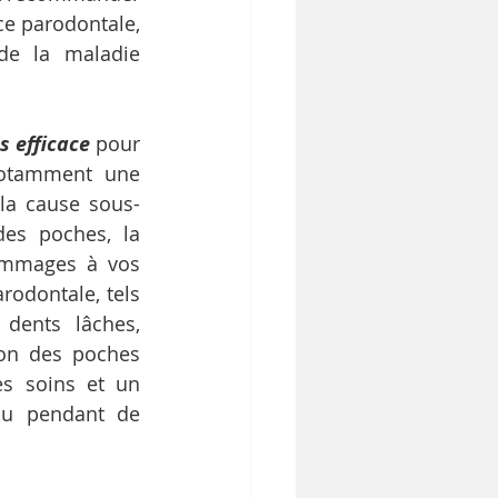
e parodontale, 
de la maladie 
s efficace
 pour 
notamment une 
 la cause sous-
es poches, la 
dommages à vos 
odontale, tels 
dents lâches, 
on des poches 
s soins et un 
au pendant de 