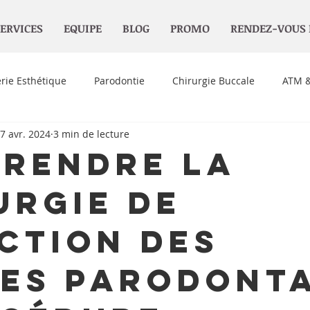
ERVICES
EQUIPE
BLOG
PROMO
RENDEZ-VOUS 
erie Esthétique
Parodontie
Chirurgie Buccale
ATM &
7 avr. 2024
3 min de lecture
e
Soins à domicile
rendre la
urgie de
ction des
es Parodont