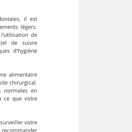
tales, il est 
ements légers. 
utilisation de 
el de suivre 
ues d'hygiène 
me alimentaire 
te chirurgical. 
s normales en 
à ce que votre 
urveiller votre 
ut recommander 