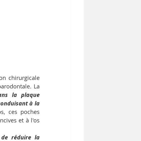
n chirurgicale 
réalisée par un parodontiste pour traiter les cas avancés de maladie parodontale. La 
ns la plaque 
onduisant à la 
s, ces poches 
ives et à l'os 
de réduire la 