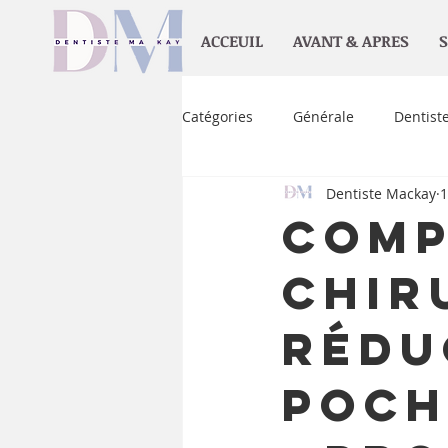
ACCEUIL
AVANT & APRES
S
Catégories
Générale
Dentist
Dentiste Mackay
1
Pour les enfants
Orthodonti
Comp
Chir
Rédu
Poch