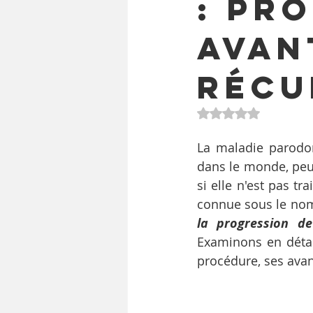
: Pr
Avan
Récu
Noté NaN étoiles 
La maladie parodon
dans le monde, peut
si elle n'est pas t
connue sous le no
la progression d
Examinons en détai
procédure, ses avan